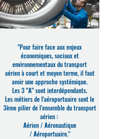
Les métiers d'avenir
avec l'AMA
Depuis le mois de septembre, nos
entreprises sont engagées dans le
consortium LMA (les métiers d'avenir)
pour effectuer un diagnostic...
"Pour faire face aux enjeux
108
économiques, sociaux et
environnementaux du transport
aérien à court et moyen terme, il faut
avoir une approche systémique.
Les 3
"A"
sont interdépendants.
Les métiers de l'aéroportuaire sont le
3ème pilier de l’ensemble du transport
aérien :
A
érien /
A
éronautique
/
A
éroportuaire."